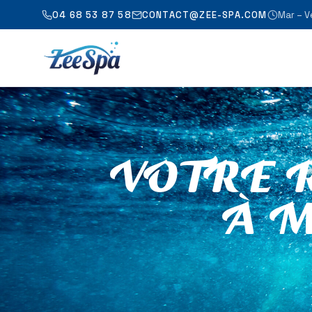
04 68 53 87 58
CONTACT@ZEE-SPA.COM
Mar – V
VOTRE 
À M