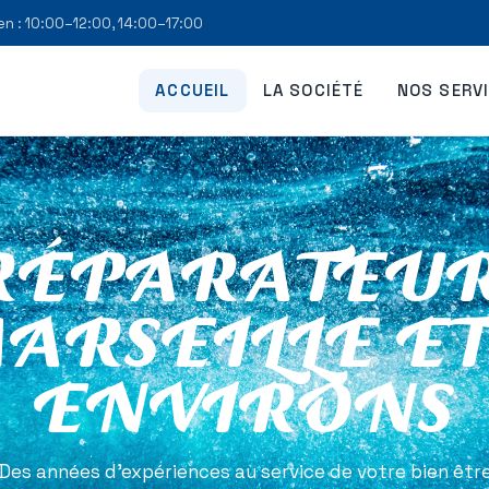
en : 10:00–12:00, 14:00–17:00
ACCUEIL
LA SOCIÉTÉ
NOS SERV
RÉPARATEUR
ARSEILLE ET
ENVIRONS
Des années d’expériences au service de votre bien êtr